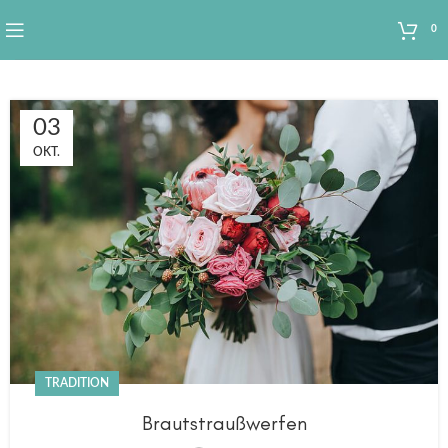
0
03
OKT.
TRADITION
Brautstraußwerfen